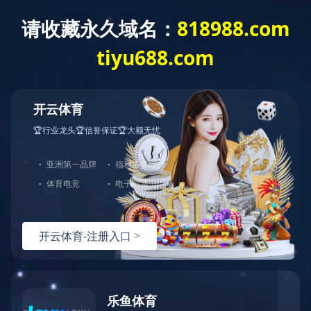


联系电话
0429-4561565

一键导航

TOP

全国服务热线
0429-4561565