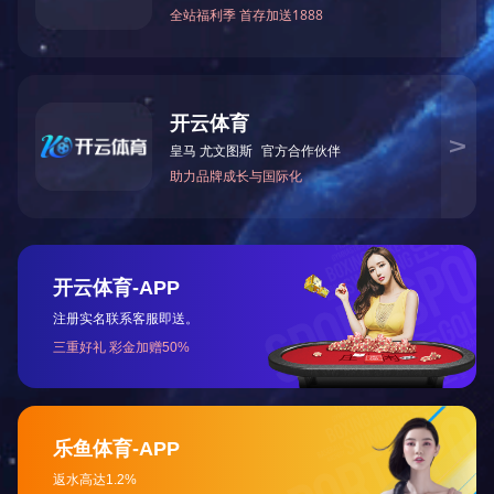
公司新闻
行业动态
水泵的日常保养及维护
来源：通达泵业，多级离心泵生产厂家
时间：2024-01-09